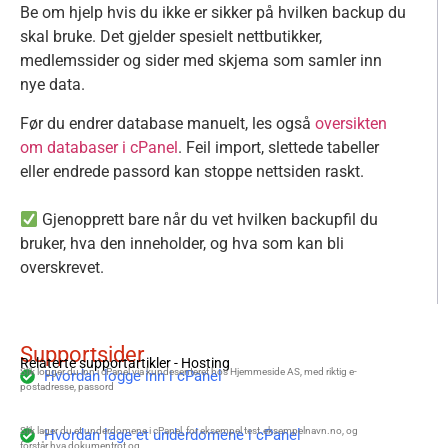
Be om hjelp hvis du ikke er sikker på hvilken backup du
skal bruke. Det gjelder spesielt nettbutikker,
medlemssider og sider med skjema som samler inn
nye data.
Før du endrer database manuelt, les også
oversikten
om databaser i cPanel
. Feil import, slettede tabeller
eller endrede passord kan stoppe nettsiden raskt.
Gjenopprett bare når du vet hvilken backupfil du
bruker, hva den inneholder, og hva som kan bli
overskrevet.
Supportsider
Relaterte supportartikler -
Hosting
Slik logger du inn i cPanel via kundesenteret hos Hjemmeside AS, med riktig e-
Hvordan logge inn i cPanel
postadresse, passord
Slik lager du et underdomene i cPanel, for eksempel test.eksempelnavn.no, og
Hvordan lage et underdomene i cPanel
forstår hva dokumentrot og