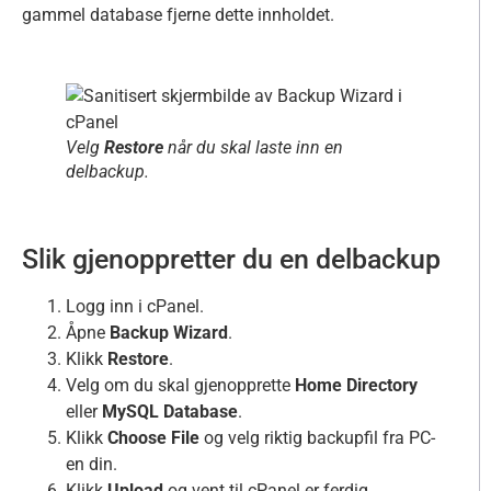
gammel database fjerne dette innholdet.
Velg
Restore
når du skal laste inn en
delbackup.
Slik gjenoppretter du en delbackup
Logg inn i cPanel.
Åpne
Backup Wizard
.
Klikk
Restore
.
Velg om du skal gjenopprette
Home Directory
eller
MySQL Database
.
Klikk
Choose File
og velg riktig backupfil fra PC-
en din.
Klikk
Upload
og vent til cPanel er ferdig.