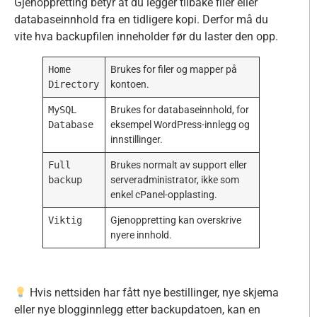
Gjenoppretting betyr at du legger tilbake filer eller
databaseinnhold fra en tidligere kopi. Derfor må du
vite hva backupfilen inneholder før du laster den opp.
Home
Brukes for filer og mapper på
Directory
kontoen.
MySQL
Brukes for databaseinnhold, for
Database
eksempel WordPress-innlegg og
innstillinger.
Full
Brukes normalt av support eller
backup
serveradministrator, ikke som
enkel cPanel-opplasting.
Viktig
Gjenoppretting kan overskrive
nyere innhold.
Hvis nettsiden har fått nye bestillinger, nye skjema
eller nye blogginnlegg etter backupdatoen, kan en