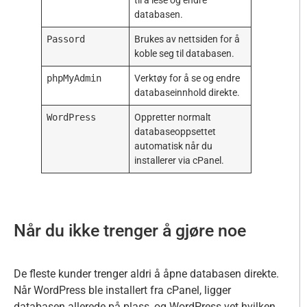
til å lese og endre
databasen.
Passord
Brukes av nettsiden for å
koble seg til databasen.
phpMyAdmin
Verktøy for å se og endre
databaseinnhold direkte.
WordPress
Oppretter normalt
databaseoppsettet
automatisk når du
installerer via cPanel.
Når du ikke trenger å gjøre noe
De fleste kunder trenger aldri å åpne databasen direkte.
Når WordPress ble installert fra cPanel, ligger
databasen allerede på plass, og WordPress vet hvilken