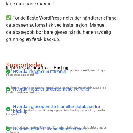
lage database manuelt.
For de fleste WordPress-nettsider håndterer cPanel
databasen automatisk ved installasjon. Manuell
databasejobb bør bare gjøres når du har en tydelig
grunn og en fersk backup.
Supportsider
Relaterte supportartikler -
Hosting
Slik logger du inn i cPanel via kundesenteret hos Hjemmeside AS, med riktig e-
Hvordan logge inn i cPanel
postadresse, passord
Slik lager du et underdomene i cPanel, for eksempel test.eksempelnavn.no, og
Hvordan lage et underdomene i cPanel
forstår hva dokumentrot og
Hvordan gjenopprette filer eller database fra
Slik forstår du forskjellen på filbackup og databasebackup i cPanel, og hva du
backup
bør sjekke
En enkel forklaring på hva Filbehandling i cPanel gjør, hvor nettsidefilene ligger,
Hvordan bruke Filbehandling i cPanel
og hva du