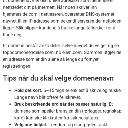
Et domenenavn er den unike adressen som identifiserer
nettstedet ditt på internett. Når noen skriver inn
hjemmeside.com i nettleseren, oversetter DNS-systemet
navnet til en IP-adresse som peker til serveren der nettsiden
ligger. Slik slipper kundene å huske lange tallrekker for å
finne deg.
Et domene består av to deler: selve navnet du velger og en
toppdomeneendelse som .no eller .com. Sammen utgjør de
en adresse som er din alene så lenge du fornyer
registreringen.
Tips når du skal velge domenenavn
Hold det kort.
6–15 tegn er enklest å skrive og huske.
Lange navn blir oftere feilskrevet.
Bruk beskrivende ord når det passer naturlig.
Et
domene som speiler bransjen din (rørlegger, regnskap,
kafé) kan øke klikkraten fra søkeresultater.
Velg noe tidløst.
Trendord og slang føles raskt