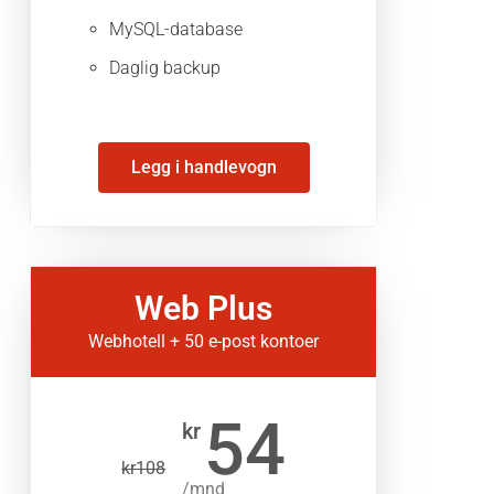
MySQL-database
Daglig backup
Legg i handlevogn
Web Plus
Webhotell + 50 e-post kontoer
54
kr
kr
108
/mnd