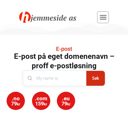
E-post
E-post på eget domenenavn –
proff e-postløsning
Søk
.no
.com
.eu
79
159
79
kr
kr
kr