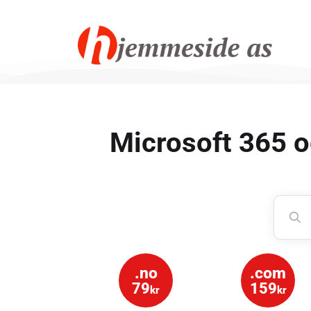
Microsoft 365 o
.no
.com
79
159
kr
kr