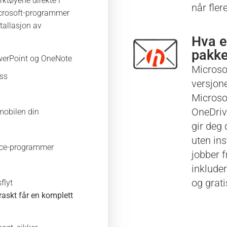
erktøyene direkte i
når fle
Microsoft-programmer
stallasjon av
Hva e
pakk
PowerPoint og OneNote
Microsof
ss
versjon
Microso
OneDriv
 mobilen din
gir deg
uten ins
ffice-programmer
jobber f
inklude
og grati
flyt
 raskt får en komplett