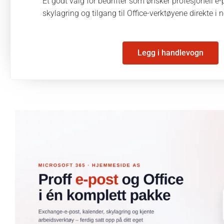
Et godt valg for bedrifter som ønsker profesjonell e-
skylagring og tilgang til Office-verktøyene direkte i n
Legg i handlevogn