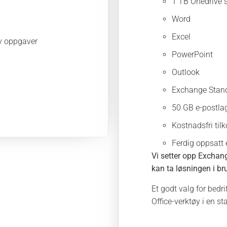
1 TB Onedrive s
Word
Excel
av oppgaver
PowerPoint
Outlook
Exchange Stand
50 GB e-postla
Kostnadsfri til
Ferdig oppsatt e
Vi setter opp Exchang
kan ta løsningen i b
Et godt valg for bedr
Office-verktøy i en s