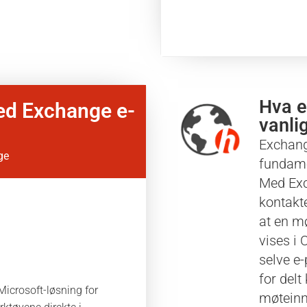
Hva e
ed Exchange e-
vanli
Exchang
ge
fundame
Med Exc
kontakte
at en m
vises i
selve e
for delt
Microsoft-løsning for
møteinn