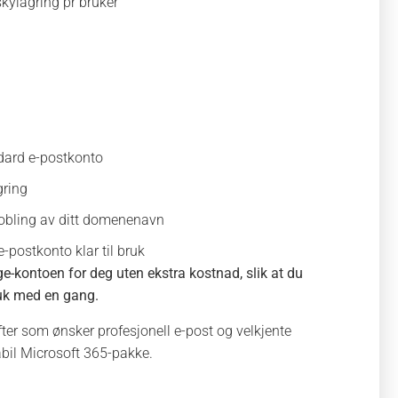
kylagring pr bruker
ard e-postkonto
gring
kobling av ditt domenenavn
-postkonto klar til bruk
e-kontoen for deg uten ekstra kostnad, slik at du
ruk med en gang.
ifter som ønsker profesjonell e-post og velkjente
tabil Microsoft 365-pakke.