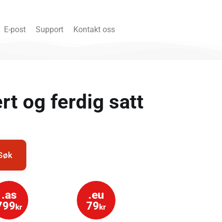
E-post
Support
Kontakt oss
t og ferdig satt
Søk
.as
.eu
799
79
kr
kr