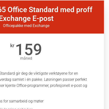
65 Office Standard med proff
Exchange E-post
Officepakke med Exchange
159
kr
måned
Standard gir deg de viktigste verktøyene for en
hverdag samlet i én pakke. Løsningen passer perfekt
ker kjente Office-programmer, profesjonell e-post og
s for samarbeid og møter