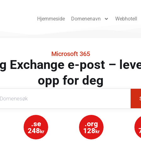
Hjemmeside
Domenenavn
Webhotell
Microsoft 365
g Exchange e-post – lever
opp for deg
.se
.org
248
128
kr
kr