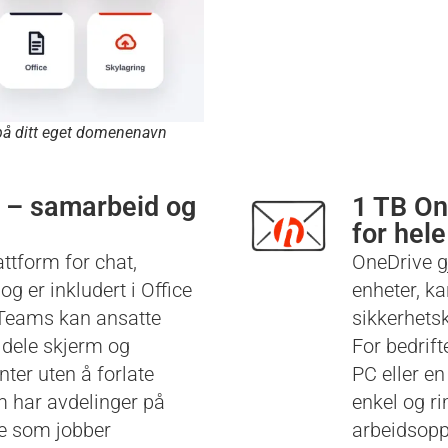
k på ditt eget domenenavn
 – samarbeid og
1 TB On
for hele
ttform for chat,
OneDrive gjø
og er inkludert i Office
enheter, k
Teams kan ansatte
sikkerhetsk
 dele skjerm og
For bedrift
er uten å forlate
PC eller en
m har avdelinger på
enkel og rim
tte som jobber
arbeidsopp