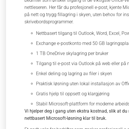
bedrifter som ønsker tilgang til de viktigste Office-v
nettleseren. Her får du profesjonell e-post, kjente 
på nett og trygg fillagring i skyen, uten behov for in
skrivebordsprogrammer.
Nettbasert tilgang til Outlook, Word, Excel, 
Exchange e-postkonto med 50 GB lagringspla
1 TB OneDrive skylagring per bruker
Tilgang til e-post via Outlook på web eller på
Enkel deling og lagring av filer i skyen
Praktisk løsning uten lokal installasjon av O
Gratis hjelp til oppsett og klargjøring
Stabil Microsoft-plattform for moderne arbeids
Vi hjelper deg i gang uten ekstra kostnad, slik at du
nettbasert Microsoft-løsning klar til bruk.