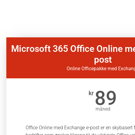
Microsoft 365 Office Online m
post
Online Officepakke med Exchan
89
kr
måned
Office Online med Exchange e-post er en skybasert 