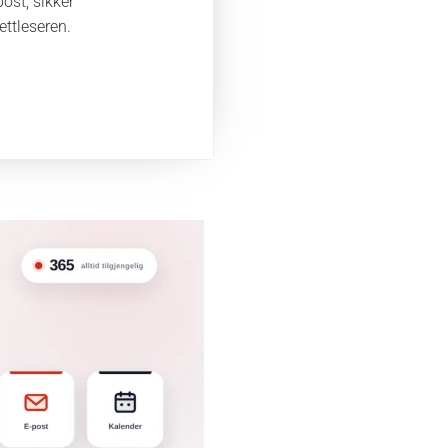
post, sikker
ettleseren.