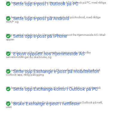
Slik legger du til cPanel e-post fra Hjemmeside AS i Outlook på PC, med riktige
Sette opp e-post i Outlook på PC
Slik legger du til cPanel e-post fra Hjemmeside AS på Android, med riktige
Sette opp e-post på Android
IMAP- og
Følg en enkel veiledning for å legge til cPanel e-post fra Hjemmeside AS i Mail-
Sette opp e-post på iPhone
appen
Se hvordan e-post fra cPanel fungerer hos Hjemmeside AS, hvilke
E-post oppsett hos Hjemmeside AS
serverinnstillinger du skal bruke, og
Slik setter du opp Exchange e-post på iPhone eller Android, med anbefalt
Sette opp Exchange e-post på mobiltelefon
Outlook-app, riktig pålogging
Slik legger du til en Exchange-konto i Outlook på PC, både i ny og klassisk
Sette opp Exchange-konto i Outlook på PC
Slik logger du inn og bruker Exchange e-post i nettleser via Outlook på nett,
Bruke Exchange e-post i nettleser
uten