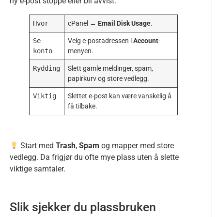
ny e-post stoppe eller bli avvist.
Hvor
cPanel →
Email Disk Usage
.
Se
Velg e-postadressen i
Account
-
konto
menyen.
Rydding
Slett gamle meldinger, spam,
papirkurv og store vedlegg.
Viktig
Slettet e-post kan være vanskelig å
få tilbake.
Start med
Trash
,
Spam
og mapper med store
vedlegg. Da frigjør du ofte mye plass uten å slette
viktige samtaler.
Slik sjekker du plassbruken