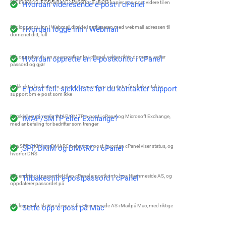
Slik bruker du Forwarders i cPanel for å sende kopier av e-post videre til en
Hvordan videresende e-post i cPanel
Slik logger du inn i Webmail direkte i nettleseren med webmail-adressen til
Hvordan logge inn i Webmail
domenet ditt, full
Slik oppretter du en ny e-postkonto i cPanel, velger riktig domene, setter
Hvordan opprette en e-postkonto i cPanel
passord og gjør
Sjekk riktig brukernavn, passord, servernavn og porter før du kontakter
E-post feil: sjekkliste før du kontakter support
support om e-post som ikke
Forskjellen på vanlig IMAP/SMTP-e-post i cPanel og Microsoft Exchange,
IMAP/SMTP eller Exchange?
med anbefaling for bedrifter som trenger
Hva SPF, DKIM og DMARC betyr for e-post, hvordan cPanel viser status, og
SPF, DKIM og DMARC i cPanel
hvorfor DNS
Slik endrer du passordet til en cPanel e-postkonto hos Hjemmeside AS, og
Tilbakestill e-postpassord i cPanel
oppdaterer passordet på
Slik legger du til cPanel e-post fra Hjemmeside AS i Mail på Mac, med riktige
Sette opp e-post på Mac