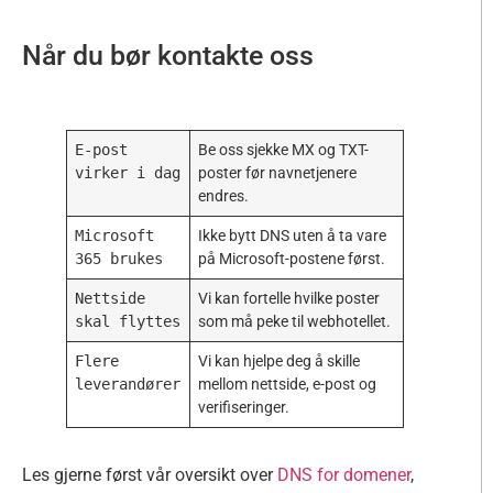
Når du bør kontakte oss
E-post
Be oss sjekke MX og TXT-
virker i dag
poster før navnetjenere
endres.
Microsoft
Ikke bytt DNS uten å ta vare
365 brukes
på Microsoft-postene først.
Nettside
Vi kan fortelle hvilke poster
skal flyttes
som må peke til webhotellet.
Flere
Vi kan hjelpe deg å skille
leverandører
mellom nettside, e-post og
verifiseringer.
Les gjerne først vår oversikt over
DNS for domener
,