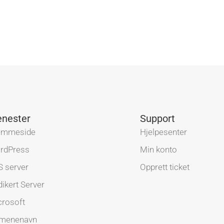
enester
Support
emmeside
Hjelpesenter
rdPress
Min konto
S server
Opprett ticket
ikert Server
crosoft
menenavn