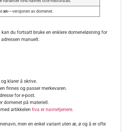
e varianter hvis navnet ofte misforstås.
se
xn--
-versjonen av domenet.
 kan du fortsatt bruke en enklere domeneløsning for
er adressen manuelt.
og klarer å skrive.
 den finnes og passer merkevaren.
resse for e-post.
er domenet på materiell.
t med artikkelen
hva er navnetjenere
.
enavn, men en enkel variant uten æ, ø og å er ofte