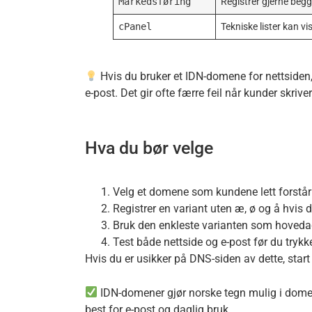
Markedsføring
Registrer gjerne begg
cPanel
Tekniske lister kan vi
Hvis du bruker et IDN-domene for nettsiden,
e-post. Det gir ofte færre feil når kunder skriv
Hva du bør velge
Velg et domene som kundene lett forstår 
Registrer en variant uten æ, ø og å hvis
Bruk den enkleste varianten som hovedad
Test både nettside og e-post før du trykk
Hvis du er usikker på DNS-siden av dette, star
IDN-domener gjør norske tegn mulig i domen
best for e-post og daglig bruk.