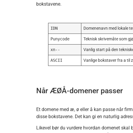
bokstavene.
IDN
Domenenavn med lokale tegn
Punycode
Teknisk skrivemåte som gjø
xn--
Vanlig start på den teknis
ASCII
Vanlige bokstaver fra a til z
Når ÆØÅ-domener passer
Et domene med æ, ø eller å kan passe når firm
disse bokstavene. Det kan gi en naturlig adres
Likevel bør du vurdere hvordan domenet skal br