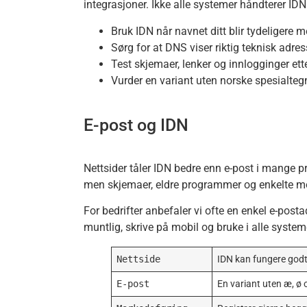
integrasjoner. Ikke alle systemer håndterer IDN 
Bruk IDN når navnet ditt blir tydeligere me
Sørg for at DNS viser riktig teknisk adre
Test skjemaer, lenker og innlogginger ett
Vurder en variant uten norske spesialtegn 
E-post og IDN
Nettsider tåler IDN bedre enn e-post i mange pr
men skjemaer, eldre programmer og enkelte mo
For bedrifter anbefaler vi ofte en enkel e-posta
muntlig, skrive på mobil og bruke i alle system
Nettside
IDN kan fungere godt 
E-post
En variant uten æ, ø o