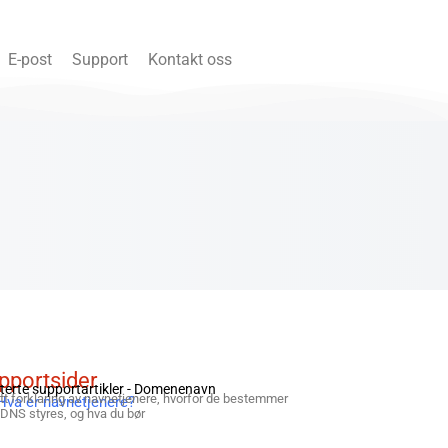
E-post
Support
Kontakt oss
pportsider
terte supportartikler -
Domenenavn
ett forklaring av navnetjenere, hvorfor de bestemmer
Hva er navnetjenere?
 DNS styres, og hva du bør