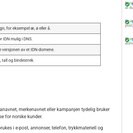
Fors
at d
En e
post
, for eksempel æ, ø eller å.
r IDN mulig i DNS.
En e
dome
ke versjonen av et IDN-domene.
, tall og bindestrek.
anavnet, merkenavnet eller kampanjen tydelig bruker
se for norske kunder.
ukes i e-post, annonser, telefon, trykkmateriell og