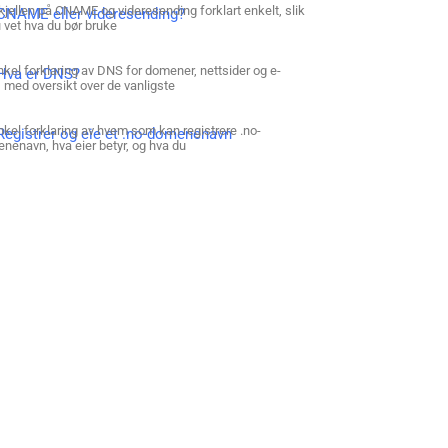
kjellen på CNAME og videresending forklart enkelt, slik
CNAME eller videresending?
u vet hva du bør bruke
nkel forklaring av DNS for domener, nettsider og e-
Hva er DNS?
, med oversikt over de vanligste
nkel forklaring av hvem som kan registrere .no-
Registrer og eie et .no-domenenavn
nenavn, hva eier betyr, og hva du