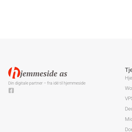
Tj
Hj
Din digitale partner – fra idé til hjemmeside
Wo
VP
Ded
Mi
Do