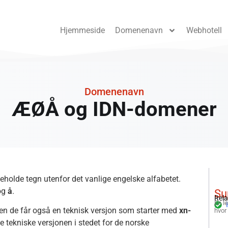
Hjemmeside
Domenenavn
Webhotell
Domenenavn
ÆØÅ og IDN-domener
olde tegn utenfor det vanlige engelske alfabetet.
og
å
.
Su
Rela
En l
men de får også en teknisk versjon som starter med
xn-
hvor
tekniske versjonen i stedet for de norske